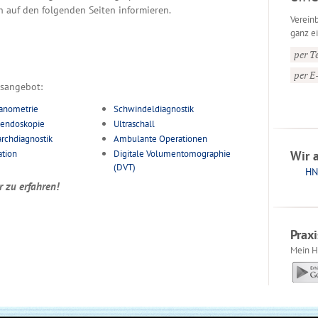
 auf den folgenden Seiten informieren.
Verein
ganz ei
per T
per E
gsangebot:
anometrie
Schwindeldiagnostik
oendoskopie
Ultraschall
rchdiagnostik
Ambulante Operationen
ation
Digitale Volumentomographie
Wir 
(DVT)
HN
r zu erfahren!
Prax
Mein H