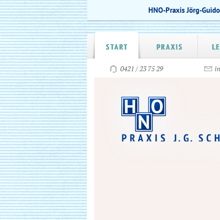
HNO-Praxis Jörg-Guid
START
PRAXIS
L
0421 / 23 75 29
i