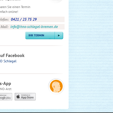
baren Sie einen Termin
nfach online!
elefon:
0421 / 23 75 29
-Mail:
info@hno-schlegel-bremen.de
IHR TERMIN
auf Facebook
O Schlegel
is-App
NO-Arzt